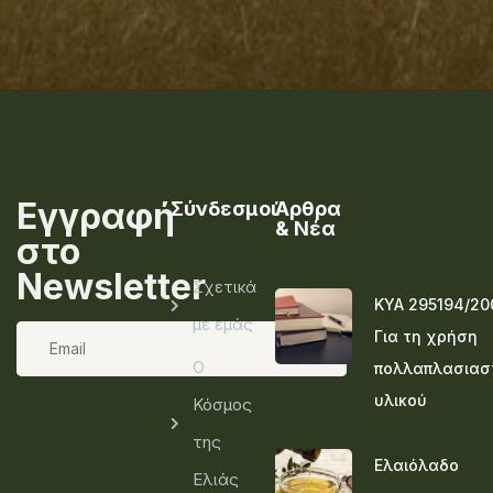
Εγγραφή
Σύνδεσμοι
Άρθρα
& Νέα
στο
Newsletter
Σχετικά
ΚΥΑ 295194/20
με εμάς
Για τη χρήση
Ο
πολλαπλασιασ
υλικού
Κόσμος
της
Ελαιόλαδο
Ελιάς