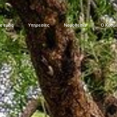
ε εμάς
Υπηρεσίες
Νομοθεσία
Ο Κόσμο